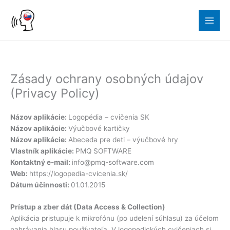
Skip
to
content
Zásady ochrany osobných údajov
(Privacy Policy)
Názov aplikácie:
Logopédia – cvičenia SK
Názov aplikácie:
Výučbové kartičky
Názov aplikácie:
Abeceda pre deti – výučbové hry
Vlastník aplikácie:
PMQ SOFTWARE
Kontaktný e-mail:
info@pmq-software.com
Web:
https://logopedia-cvicenia.sk/
Dátum účinnosti:
01.01.2015
Prístup a zber dát (Data Access & Collection)
Aplikácia pristupuje k mikrofónu (po udelení súhlasu) za účelom
nahrávania hlasu používateľa. V logopedických cvičeniach si